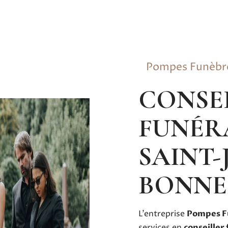
Pompes Funèb
CONSEILLER
FUNÉR
SAINT-
BONNE
L’entreprise
Pompes F
services en
conseiller