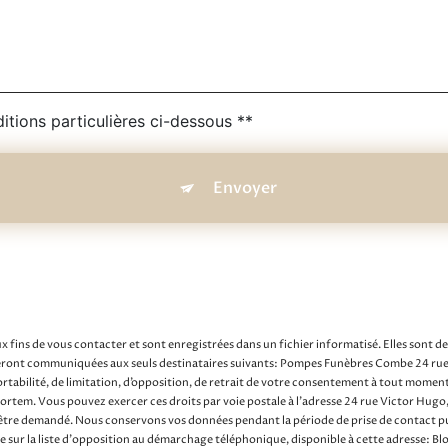
itions particulières ci-dessous **
Envoyer
fins de vous contacter et sont enregistrées dans un fichier informatisé. Elles sont d
s seront communiquées aux seuls destinataires suivants: Pompes Funèbres Combe 24
portabilité, de limitation, d’opposition, de retrait de votre consentement à tout momen
-mortem. Vous pouvez exercer ces droits par voie postale à l'adresse 24 rue Victor H
 être demandé. Nous conservons vos données pendant la période de prise de contact pui
re sur la liste d'opposition au démarchage téléphonique, disponible à cette adresse:
B