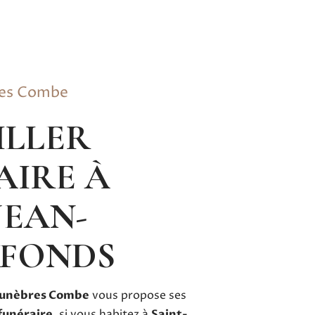
res Combe
AIRE À
JEAN-
FONDS
unèbres Combe
vous propose ses
 funéraire
, si vous habitez à
Saint-