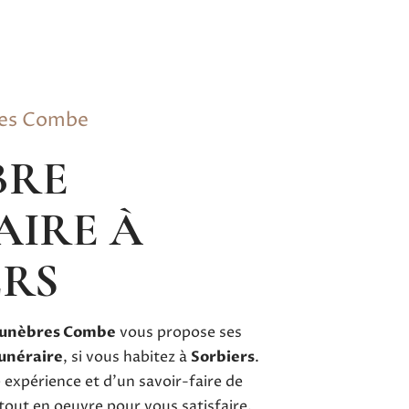
res Combe
AIRE À
ERS
unèbres Combe
vous propose ses
unéraire
, si vous habitez à
Sorbiers
.
 expérience et d’un savoir-faire de
tout en oeuvre pour vous satisfaire.