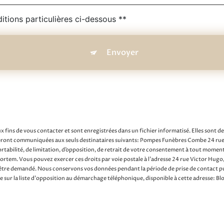
itions particulières ci-dessous **
Envoyer
fins de vous contacter et sont enregistrées dans un fichier informatisé. Elles sont d
s seront communiquées aux seuls destinataires suivants: Pompes Funèbres Combe 24
portabilité, de limitation, d’opposition, de retrait de votre consentement à tout momen
-mortem. Vous pouvez exercer ces droits par voie postale à l'adresse 24 rue Victor H
 être demandé. Nous conservons vos données pendant la période de prise de contact pui
re sur la liste d'opposition au démarchage téléphonique, disponible à cette adresse:
B